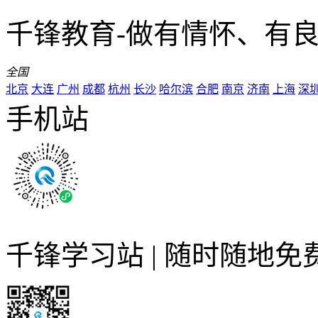
千锋教育-做有情怀、有
全国
北京
大连
广州
成都
杭州
长沙
哈尔滨
合肥
南京
济南
上海
深
手机站
千锋学习站 | 随时随地免