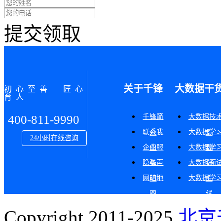
提交领取
关于千锋
大数据干
初心至善 匠心
育人
千锋简
大数据技
400-811-9990
联系我
大数据学
介
货
24小时在线咨询
企业服
大数据学
们
程
隐私声
大数据面
务
记
网站地
大数据学
明
库
图
线
Copyright 2011-2025
北京